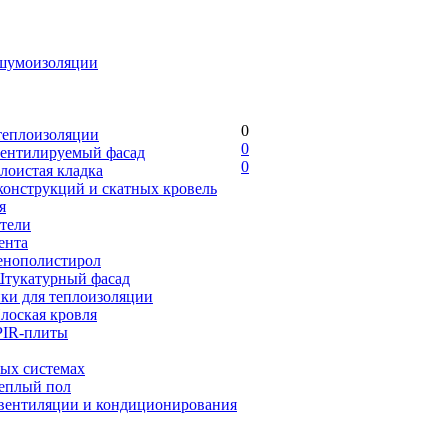
шумоизоляции
0
теплоизоляции
0
Вентилируемый фасад
0
лоистая кладка
конструкций и скатных кровель
я
тели
ента
енополистирол
Штукатурный фасад
ики для теплоизоляции
лоская кровля
PIR-плиты
ых системах
Теплый пол
 вентиляции и кондиционирования