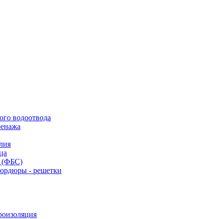
ого водоотвода
ренажа
лия
ца
 (ФБС)
бордюры - решетки
роизоляция