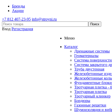
Бренды
Акции
+7 812 407-23-95
info@stroyni.ru
Вход
Регистрация
Меню
Каталог
Дренажные системы
Геоматериалы
Система поверхностн
Система закрытого д
Труба двустенная
Железобетонные изде
Железобетонные коль
Фундаментные блоки
Тротуарная плитка - 
Тротуарная плитка
Тротуарный клинкер
Бордюры
Газонные решетки
Шумоизоляция и виб