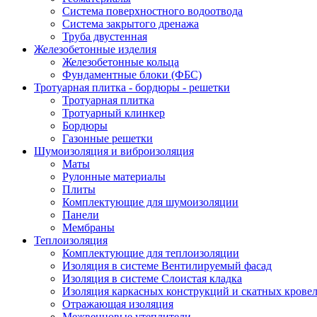
Система поверхностного водоотвода
Система закрытого дренажа
Труба двустенная
Железобетонные изделия
Железобетонные кольца
Фундаментные блоки (ФБС)
Тротуарная плитка - бордюры - решетки
Тротуарная плитка
Тротуарный клинкер
Бордюры
Газонные решетки
Шумоизоляция и виброизоляция
Маты
Рулонные материалы
Плиты
Комплектующие для шумоизоляции
Панели
Мембраны
Теплоизоляция
Комплектующие для теплоизоляции
Изоляция в системе Вентилируемый фасад
Изоляция в системе Слоистая кладка
Изоляция каркасных конструкций и скатных крове
Отражающая изоляция
Межвенцовые утеплители