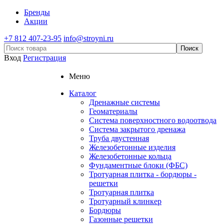
Бренды
Акции
+7 812 407-23-95
info@stroyni.ru
Вход
Регистрация
Меню
Каталог
Дренажные системы
Геоматериалы
Система поверхностного водоотвода
Система закрытого дренажа
Труба двустенная
Железобетонные изделия
Железобетонные кольца
Фундаментные блоки (ФБС)
Тротуарная плитка - бордюры -
решетки
Тротуарная плитка
Тротуарный клинкер
Бордюры
Газонные решетки