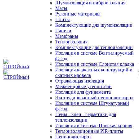
Шумоизоляция и виброизоляция
Маты
Рулонные материалы
Плиты
Комплектующие для шумоизоляции
Панели
Мембраны
Теплоизоляция
Комплектующие для теплоизоляции
Изоляция в системе Вентилируемый
фасад
Изоляция в системе Слоистая кладка
Изоляция каркасных конструкций и
скатных кровель
Отражающая изоляция
Межвенцовые утеплители
Изоляция для фундамента
Экструдированный пенополистирол
Изоляция в системе Штукатурный
фасад
Пены - клеи - герметики для
теплоизоляции
Изоляция в системе Плоская кровля
Теплоизоляционные PIR-плиты
Пенополистирол